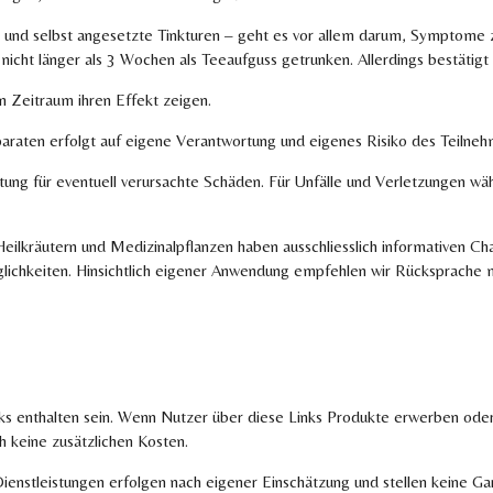
 und selbst angesetzte Tinkturen – geht es vor allem darum, Symptome z
nicht länger als 3 Wochen als Teeaufguss getrunken. Allerdings bestätigt
n Zeitraum ihren Effekt zeigen.
araten erfolgt auf eigene Verantwortung und eigenes Risiko des Teilneh
ng für eventuell verursachte Schäden. Für Unfälle und Verletzungen wä
eilkräutern und Medizinalpflanzen haben ausschliesslich informativen C
chkeiten. Hinsichtlich eigener Anwendung empfehlen wir Rücksprache m
nks enthalten sein. Wenn Nutzer über diese Links Produkte erwerben oder
h keine zusätzlichen Kosten.
tleistungen erfolgen nach eigener Einschätzung und stellen keine Garan