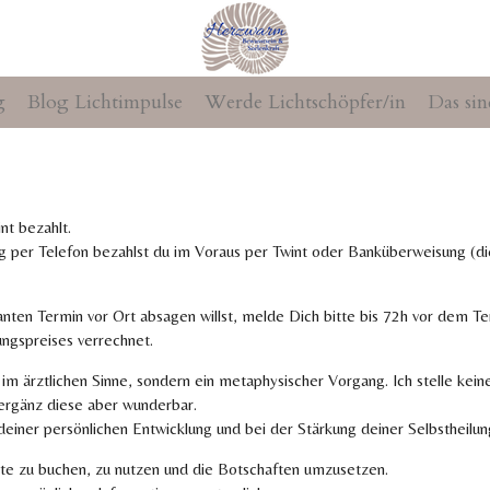
g
Blog Lichtimpulse
Werde Lichtschöpfer/in
Das sin
nt bezahlt.
ng per
Telefon bezahlst du
im Voraus per Twint oder Banküberweisung (di
nten Termin vor Ort absagen willst, melde Dich bitte bis 72h vor dem Term
gspreises verrechnet.
im ärztlichen Sinne, sondern ein metaphysischer Vorgang. Ich stelle kei
 ergänz diese aber wunderbar.
einer persönlichen Entwicklung und bei der Stärkung deiner Selbstheilun
ote zu buchen, zu nutzen und die Botschaften umzusetzen.