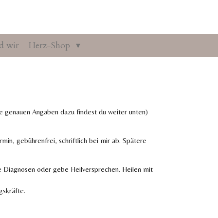
d wir
Herz-Shop
e genauen Angaben dazu findest du weiter unten)
in, gebührenfrei, schriftlich bei mir ab. Spätere
ne Diagnosen oder gebe Heilversprechen. Heilen mit
gskräfte.