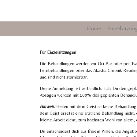
Zum
Hauptinhalt
springen
Home
Einzelsitzun
Für Einzelsitzungen
Die Behandlungen werden
vor Ort Bar oder
per Twi
Fernbehandlungen oder das Akasha Chronik Readi
und sind nicht stornierbar.
Deine Anmeldung ist verbindlich. Falls Du den gepla
Absagen werden mit 100% des geplanten Behandlun
Hinweis:
Heilen mit dem Geist ist keine Behandlung 
dem Geist ersetzt eine ärztliche Behandlung nicht,
Meine Arbeit dient, zum höchsten Wohl von allem, d
Du entscheidest dich aus freiem Willen, die Angeb