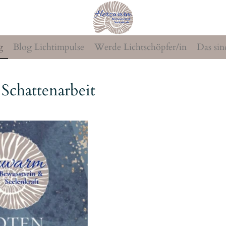
g
Blog Lichtimpulse
Werde Lichtschöpfer/in
Das sin
 Schattenarbeit