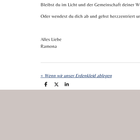
Bleibst du im Licht und der Gemeinschaft deiner 
Oder wendest du dich ab und gehst herzzentriert u
Alles Liebe
Ramona
«
Wenn wir unser Erdenkleid ablegen
T
T
T
e
e
e
i
i
i
l
l
l
e
e
e
n
n
n