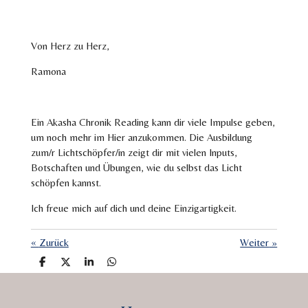
Von Herz zu Herz,
Ramona
Ein Akasha Chronik Reading kann dir viele Impulse geben,
um noch mehr im Hier anzukommen. Die Ausbildung
zum/r Lichtschöpfer/in zeigt dir mit vielen Inputs,
Botschaften und Übungen, wie du selbst das Licht
schöpfen kannst.
Ich freue mich auf dich und deine Einzigartigkeit.
«
Zurück
Weiter
»
T
T
T
T
e
e
e
e
i
i
i
i
l
l
l
l
e
e
e
e