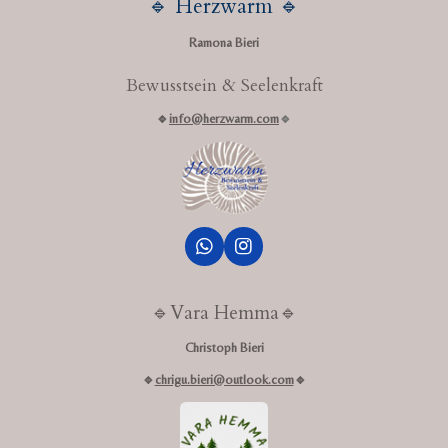
🔹 Herzwarm 🔹
n
n
n
n
Ramona Bieri
Bewusstsein & Seelenkraft
🔹
info@herzwarm.com
🔹
W
I
h
n
a
s
t
t
🔹️Vara Hemma🔹️
s
a
A
g
Christoph Bieri
p
r
p
a
🔹
chrigu.bieri@outlook.com
🔹
m